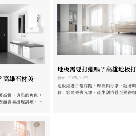
地板需要打蠟嗎？高雄地板打
地板打蠟工程
？高雄石材美容/
發佈：2025/04/27
地板經過日常踩踏、摩擦與汙染，隨著
移，容易失去光澤、產生刮痕甚至變得
著高貴、典雅的角色，
表面容易出現刮痕、汙