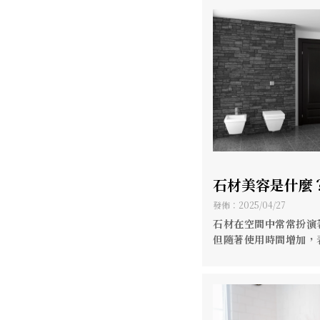
石材美容是什麼
高雄石材晶化
發佈：2025/04/27
石材在空間中常常扮演
但隨著使用時間增加，
漬、失去光澤。