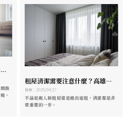
蠟/
租屋清潔需要注意什麼？高雄租
時間推
屋清潔/高雄清潔推薦
發佈：2025/04/27
粗糙。
不論是搬入新租屋還是搬出退租，清潔都是非
常重要的一步。