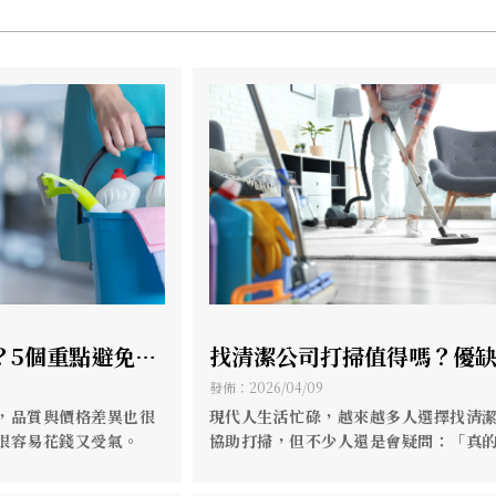
？5個重點避免踩
找清潔公司打掃值得嗎？優
潔】【高雄清潔
完整分析【高雄清潔公司推
發佈：2026/04/09
【高雄到府清潔】
，品質與價格差異也很
現代人生活忙碌，越來越多人選擇找清
很容易花錢又受氣。
協助打掃，但不少人還是會疑問：「真
要嗎？」、「自己做不是比較省？」