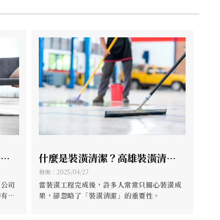
缺點
什麼是裝潢清潔？高雄裝潢清潔/
薦】
高雄清潔推薦
發佈：2025/04/27
潔公司
當裝潢工程完成後，許多人常常只關心裝潢成
的有需
果，卻忽略了「裝潢清潔」的重要性。