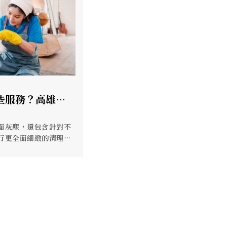
些服務？高雄居
雄大掃除公司
面灰塵，還包含針對不
行更全面細緻的清理工
、健康。