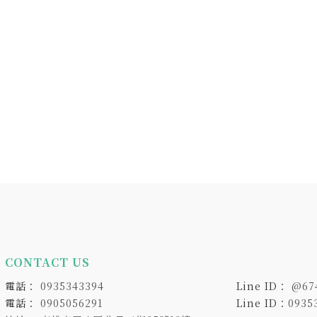
CONTACT US
0935343394
@67
0905056291
Line ID：
0935