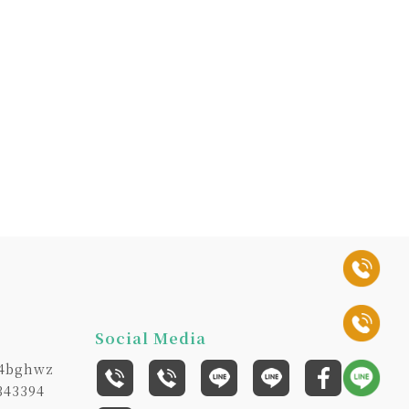
Social Media
4bghwz
343394