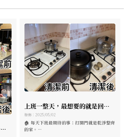
上班一整天，最想要的就是回到
一個舒舒服服的家 ? 日常清潔保
發佈：2025/05/02
養，【宅清潔】幫你打理好！ ?
🏠 每天下班最期待的事：打開門就是乾淨整齊
清潔
的家。
不用花大錢，也能有回到飯店的
有【宅清潔】，日常保養不再是負擔！