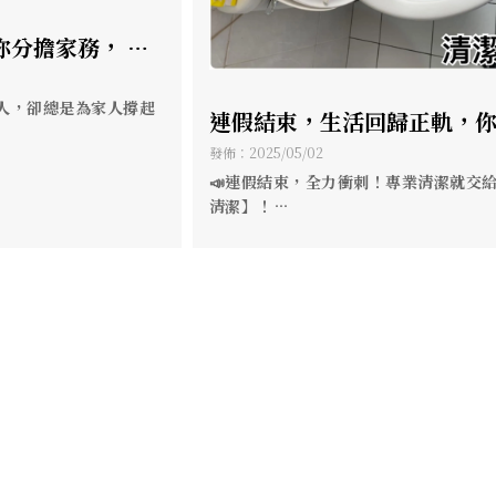
你分擔家務， 給
以「休息」的溫
公司/高雄居家清
人，卻總是為家人撐起
連假結束，生活回歸正軌，
家也該煥然一新！ 【宅清潔
發佈：2025/05/02
好體恤她的辛苦 ❤️
句：「媽，我愛妳」
你一起打拼，打造清爽舒適
📣連假結束，全力衝刺！專業清潔就交
擔
清潔】！
間 ?
✅ 居家｜商辦｜裝潢｜搬家
✅ 冷氣清洗｜床墊沙發洗護
✅ 環境消毒｜水塔樓梯清潔
✨免費估價