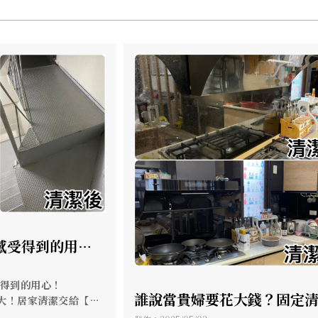
感受得到的用
的樣子，差很大！
宅清潔】 讓你一
受得到的用心！
誰說當貴婦要花大錢？固定
大！居家清潔交給【宅
全新空間一樣舒