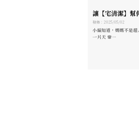
讓【宅清潔】幫
媽媽一個真正可
發佈：2025/05/02
馨假期/高雄清潔
小編知道，媽媽不是超
一片天 🌸
潔推薦
母親節快到了，是時候好
📢 別忘了對媽媽說一
也讓【宅清潔】幫你分