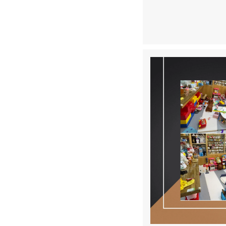
適✨
讓你一回家，就像走進
#我們是宅清潔 0908-9