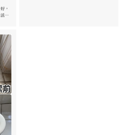
、享
感覺
💡 一點小花費，換來飯店級的舒適感
排好，
讓你的家，也成為你最想待的地方 🌿
活✨
你維護