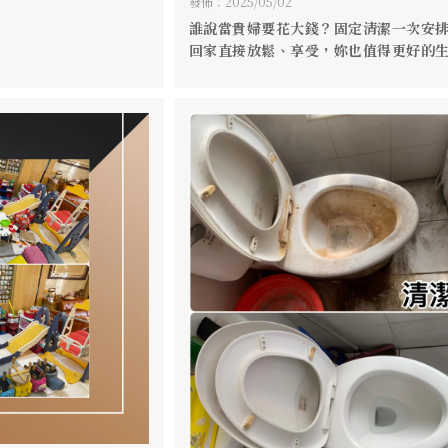
一次安排好， 回家直接放鬆
發佈：2025/05/02
全新空間一樣舒適✨
受，妳也值得更好的生活✨ 居家
誰說當貴婦要花大錢？固定清潔一次安
80-
回家直接放鬆、享受，妳也值得更好的生
清潔就交給【宅清潔】?
🌿 居家清潔就交給【宅清潔】#專門為
環境家園