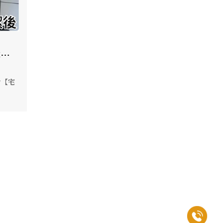
你的
】陪
的空
給【宅