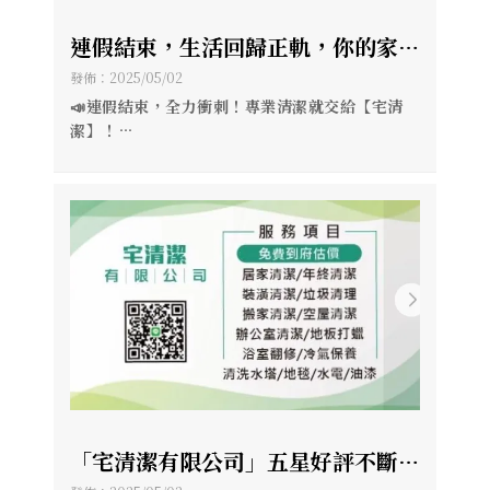
連假結束，生活回歸正軌，你的家也
該煥然一新！ 【宅清潔】陪你一起
發佈：2025/05/02
打拼，打造清爽舒適的空間 ?
📣連假結束，全力衝刺！專業清潔就交給【宅清
潔】！
✅ 居家｜商辦｜裝潢｜搬家
✅ 冷氣清洗｜床墊沙發洗護
✅ 環境消毒｜水塔樓梯清潔
✨免費估價
「宅清潔有限公司」五星好評不斷～