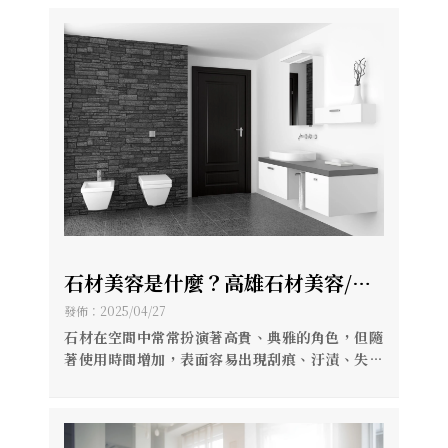
石材美容是什麼？高雄石材美容/高
雄石材晶化
發佈：2025/04/27
石材在空間中常常扮演著高貴、典雅的角色，但隨
著使用時間增加，表面容易出現刮痕、汙漬、失去
光澤。