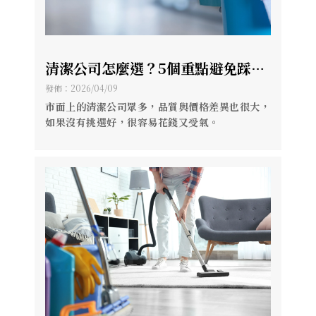
清潔公司怎麼選？5個重點避免踩雷
【高雄居家清潔】【高雄清潔公司推
發佈：2026/04/09
薦】
市面上的清潔公司眾多，品質與價格差異也很大，
如果沒有挑選好，很容易花錢又受氣。