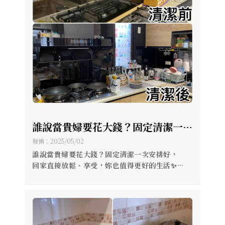
誰說當貴婦要花大錢？固定清潔一次
安排好， 回家直接放鬆、享受，妳
發佈：2025/05/02
也值得更好的生活✨ 居家清潔就交
誰說當貴婦要花大錢？固定清潔一次安排好，
回家直接放鬆、享受，妳也值得更好的生活✨
給【宅清潔】?
🌿 居家清潔就交給【宅清潔】#專門為你維護環境
家園