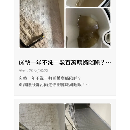
床墊一年不洗＝數百萬塵蟎陪睡？
「睡眠升級秘訣：床墊更要定期洗
發佈：2025/08/28
喔！」高雄居家清潔/高雄床墊清洗
床墊一年不洗＝數百萬塵蟎陪睡？
別讓隱形髒污偷走你的健康與睡眠！
🌙 （宅清潔）專業清洗，深層除蟎除菌除異味。
潔淨床墊，換回最純粹的好眠。