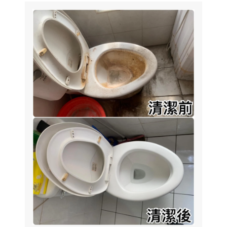
也讓【宅清潔】幫你分擔