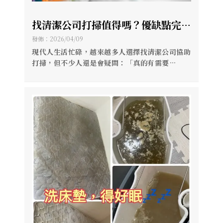
找清潔公司打掃值得嗎？優缺點完整
分析【高雄清潔公司推薦】【高雄到
發佈：2026/04/09
府清潔】
現代人生活忙碌，越來越多人選擇找清潔公司協助
打掃，但不少人還是會疑問：「真的有需要
嗎？」、「自己做不是比較省？」