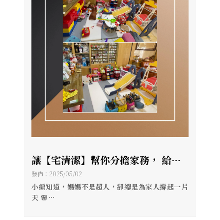
讓【宅清潔】幫你分擔家務， 給媽
媽一個真正可以「休息」的溫馨假
發佈：2025/05/02
期/高雄清潔公司/高雄居家清潔推薦
小編知道，媽媽不是超人，卻總是為家人撐起一片
天 🌸
母親節快到了，是時候好好體恤她的辛苦 ❤️
📢 別忘了對媽媽說一句：「媽，我愛妳」