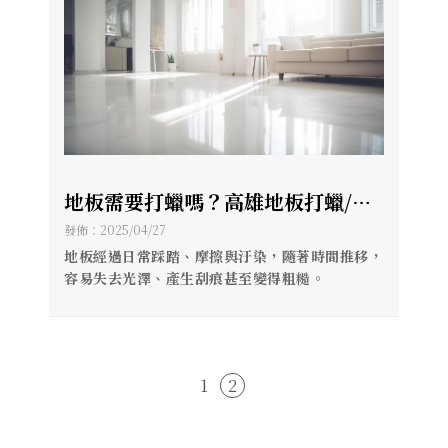
地板需要打蠟嗎？高雄地板打蠟/地
板打蠟工程
發佈：2025/04/27
地板經過日常踩踏、摩擦與汙染，隨著時間推移，
容易失去光澤、產生刮痕甚至變得粗糙。
1
2