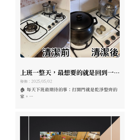
上班一整天，最想要的就是回到一個
舒舒服服的家 ? 日常清潔保養，【宅
發佈：2025/05/02
清潔】幫你打理好！ ? 不用花大錢，
🏠 每天下班最期待的事：打開門就是乾淨整齊的
家。
也能有回到飯店的感覺
有【宅清潔】，日常保養不再是負擔！
💡 一點小花費，換來飯店級的舒適感
讓你的家，也成為你最想待的地方 🌿